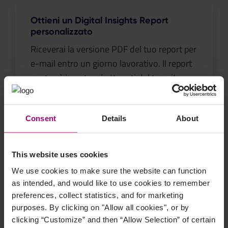
Ottieni un Digital Insights Report
personalizzato
Riceverai la versione PDF del tuo report per
e-mail entro un giorno lavorativo. Il report
conterrà i punteggi ottenuti dal tuo sito
Web nelle aree Quality Assurance (che
include link interrotti ed errori ortografici),
SEO e Accessibilità.
Consent
Details
About
Richiedi il report
This website uses cookies
We use cookies to make sure the website can function
as intended, and would like to use cookies to remember
preferences, collect statistics, and for marketing
Valuta la nostra offerta
purposes. By clicking on "Allow all cookies", or by
clicking “Customize” and then “Allow Selection” of certain
Migliora la qualità dei contenuti, lavora