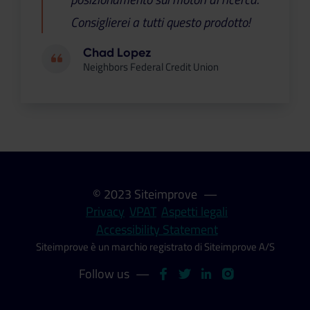
Consiglierei a tutti questo prodotto!
Chad Lopez
Neighbors Federal Credit Union
© 2023 Siteimprove
—
Privacy
VPAT
Aspetti legali
Accessibility Statement
Siteimprove è un marchio registrato di Siteimprove A/S
Siteimprove
Siteimprove
Siteimprove
Siteimprove
Follow us
—
on
on
on
on
Facebook
Twitter
LinkedIn
Instagram